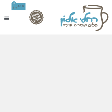
0
₪
0.00