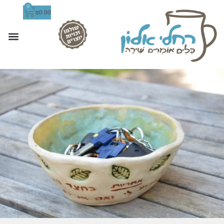
0
₪
0.00