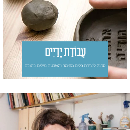
בסדנה כל משתתפת יוצרת כלים קטנים מחימר ומטביעה בהם
מילים טובות שהיא אוהבת. הסדנה מאפשרת התנסות בעבודה
עם חימר בטכניקה קלה ופשוטה, יצירת כלים שימושיים,
הטבעה בחותמות וצביעה מהנה.
זו הזדמנות נהדרת לזמן איכות עם חברות או בנות משפחה,
במפגש שיש בו משחק, הנאה והרבה מילים טובות.
עֲבוֹדַת יָדַיִים​
סדנה ליצירת כלים מחימר והטבעת מילים בתוכם​