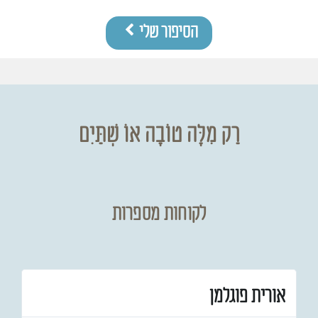
הסיפור שלי
רַק מִלָּה טוֹבָה אוֹ שְׁתַּיִם
לקוחות מספרות
אורית פוגלמן
עד