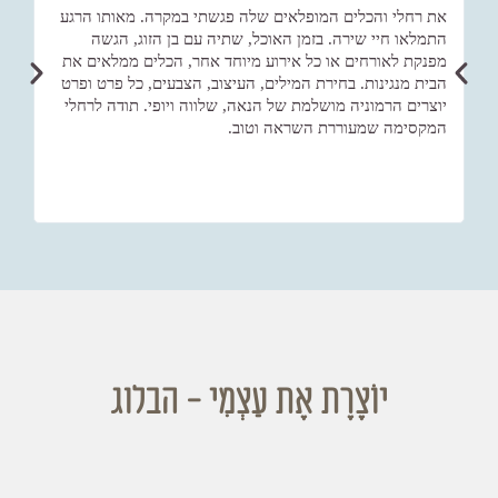
את רחלי והכלים המופלאים שלה פגשתי במקרה. מאותו הרגע
הגע
התמלאו חיי שירה. בזמן האוכל, שתיה עם בן הזוג, הגשה
משו
מפנקת לאורחים או כל אירוע מיוחד אחר, הכלים ממלאים את
מחש
הבית מנגינות. בחירת המילים, העיצוב, הצבעים, כל פרט ופרט
בסט
יוצרים הרמוניה מושלמת של הנאה, שלווה ויופי. תודה לרחלי
המש
המקסימה שמעוררת השראה וטוב.
בחו
יוֹצֶרֶת אֶת עַצְמִי - הבלוג