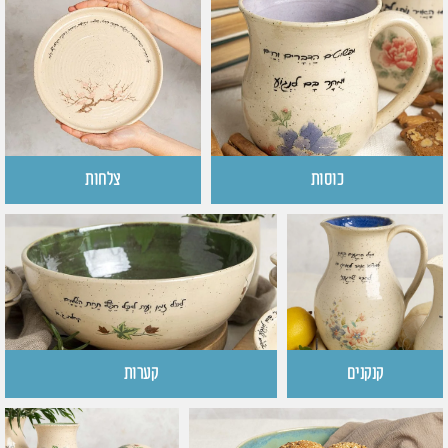
כוסות
צלחות
קנקנים
קערות