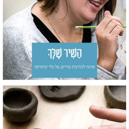
והחוויה.
בסדנה כל משתתפת כותבת את המילים שהיא אוהבת על כלי
קרמיקה שימושי. הסדנה מאפשרת שיחה על המילים
שמרגשות אותנו, התנסות בכתיבה במכחול ועל כלי תלת
מימדי, משחק בשילובי צבעים ויצירה חופשית ומהנה.
זו הזדמנות נהדרת לזמן איכות עם חברות או בנות משפחה,
במפגש שיש בו חדוות יצירה ואהבת מילים.
הַשִּׁיר שֶׁלָּךְ​​​
סדנה לכתיבת שירים על כלי קרמיקה​
בואי ללוש בוץ, לגעת בחימר, להרגיש שוב אדמה רטובה בין
הידיים, כמו כשהיינו ילדות. בואי להתנסות, לשחק, ליצור
ולצבוע – בשביל הכיף וההנאה.