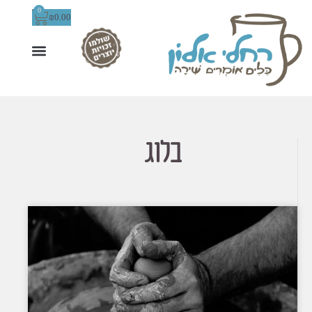
0
₪
0.00
בלוג